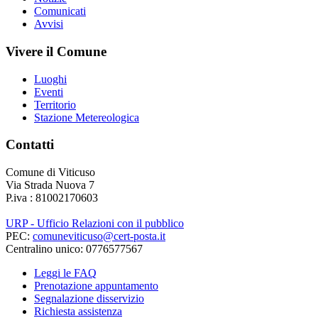
Comunicati
Avvisi
Vivere il Comune
Luoghi
Eventi
Territorio
Stazione Metereologica
Contatti
Comune di Viticuso
Via Strada Nuova 7
P.iva : 81002170603
URP - Ufficio Relazioni con il pubblico
PEC:
comuneviticuso@cert-posta.it
Centralino unico: 0776577567
Leggi le FAQ
Prenotazione appuntamento
Segnalazione disservizio
Richiesta assistenza