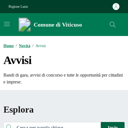
Vai ai contenuti
Vai al footer
Regione Lazio
Comune di Viticuso
Contenuti in evidenza
Home
/
Novità
/
Avvisi
Avvisi
Bandi di gara, avvisi di concorso e tutte le opportunità per cittadini
e imprese.
Esplora
Cerca
Invio