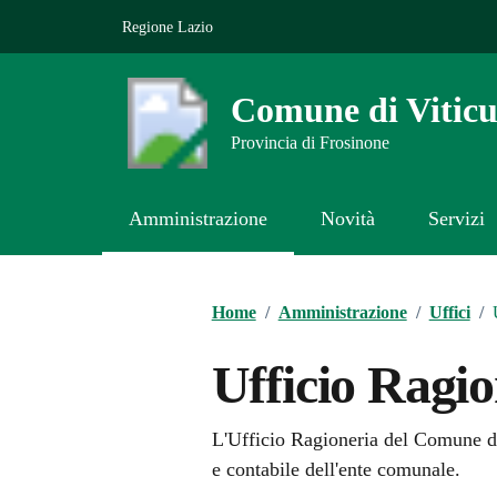
Vai ai contenuti
Vai al footer
Regione Lazio
Comune di Viticu
Provincia di Frosinone
Amministrazione
Novità
Servizi
Contenuti in evidenza
Home
/
Amministrazione
/
Uffici
/
Ufficio Ragi
L'Ufficio Ragioneria del Comune di 
e contabile dell'ente comunale.