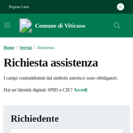
Vai ai contenuti
Vai al footer
Regione Lazio
Comune di Viticuso
Contenuti in evidenza
Home
/
Servizi
/
Assistenza
Richiesta assistenza
I campi contraddistinti dal simbolo asterisco sono obbligatori.
Hai un’identità digitale SPID o CIE?
Accedi
Richiedente