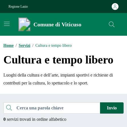
Vai ai contenuti
Vai al footer
Regione Lazio
Comune di Viticuso
Contenuti in evidenza
Home
/
Servizi
/
Cultura e tempo libero
Cultura e tempo libero
Luoghi della cultura e dell’arte, impianti sportivi e richieste di
contributi per la cultura, lo spettacolo e lo sport.
Esplora tutti i servizi
Cerca una parola chiave
Invio
0
servizi trovati in ordine alfabetico