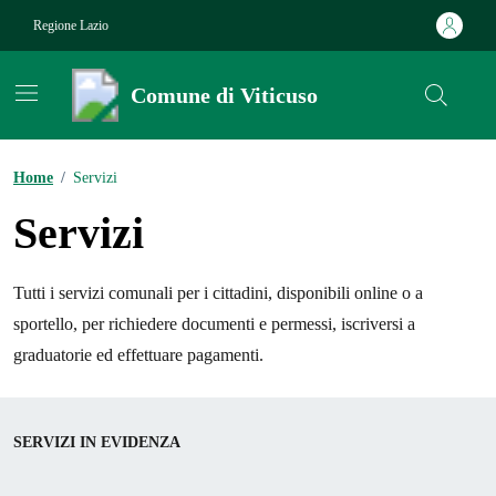
Vai ai contenuti
Vai al footer
Regione Lazio
Comune di Viticuso
Contenuti in evidenza
Home
/
Servizi
Servizi
Tutti i servizi comunali per i cittadini, disponibili online o a
sportello, per richiedere documenti e permessi, iscriversi a
graduatorie ed effettuare pagamenti.
SERVIZI IN EVIDENZA