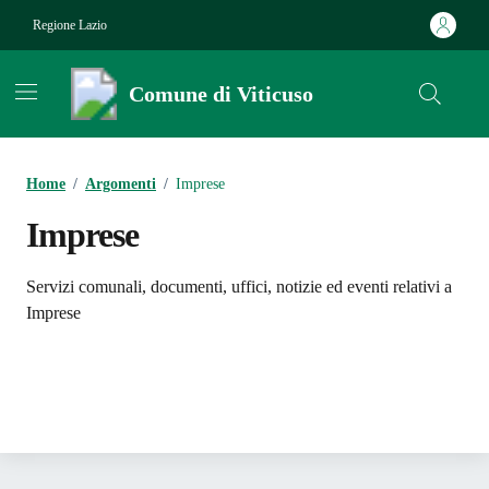
Vai ai contenuti
Vai al footer
Regione Lazio
Comune di Viticuso
Contenuti in evidenza
Home
/
Argomenti
/
Imprese
Imprese
Dettagli dell'argomento
Servizi comunali, documenti, uffici, notizie ed eventi relativi a
Imprese