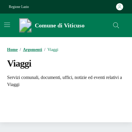
Vai ai contenuti
Vai al footer
Regione Lazio
Comune di Viticuso
Contenuti in evidenza
Home
/
Argomenti
/
Viaggi
Viaggi
Dettagli dell'argomento
Servizi comunali, documenti, uffici, notizie ed eventi relativi a
Viaggi