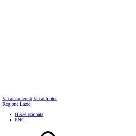
Vai ai contenuti
Vai al footer
Regione Lazio
ITA
selezionata
ENG