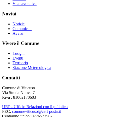
Vita lavorativa
Novità
Notizie
Comunicati
Avvisi
Vivere il Comune
Luoghi
Eventi
Territorio
Stazione Metereologica
Contatti
Comune di Viticuso
Via Strada Nuova 7
P.iva : 81002170603
URP - Ufficio Relazioni con il pubblico
PEC:
comuneviticuso@cert-posta.it
Centralino unico: 0776577567