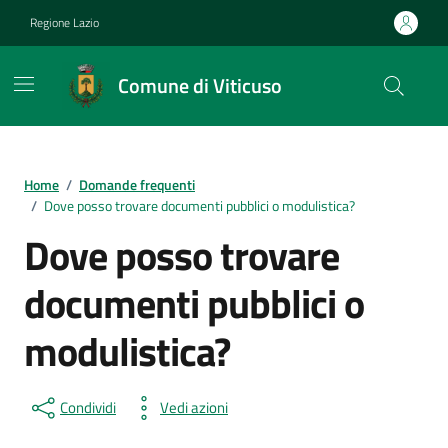
Vai ai contenuti
Vai al footer
Regione Lazio
Comune di Viticuso
Contenuti in evidenza
Home
/
Domande frequenti
/
Dove posso trovare documenti pubblici o modulistica?
Dove posso trovare
documenti pubblici o
modulistica?
Condividi
Vedi azioni