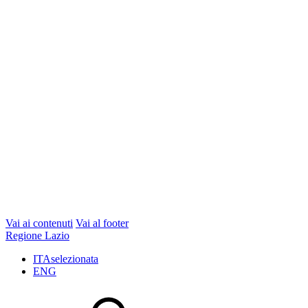
Vai ai contenuti
Vai al footer
Regione Lazio
ITA
selezionata
ENG