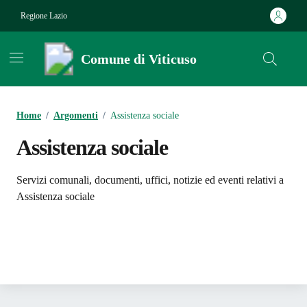
Vai ai contenuti
Vai al footer
Regione Lazio
Comune di Viticuso
Contenuti in evidenza
Home
/
Argomenti
/
Assistenza sociale
Assistenza sociale
Dettagli dell'argomento
Servizi comunali, documenti, uffici, notizie ed eventi relativi a
Assistenza sociale