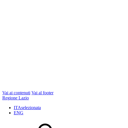
Vai ai contenuti
Vai al footer
Regione Lazio
ITA
selezionata
ENG