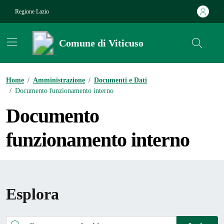
Vai ai contenuti
Vai al footer
Regione Lazio
Comune di Viticuso
Contenuti in evidenza
Home
/
Amministrazione
/
Documenti e Dati
/
Documento funzionamento interno
Documento
funzionamento interno
Esplora